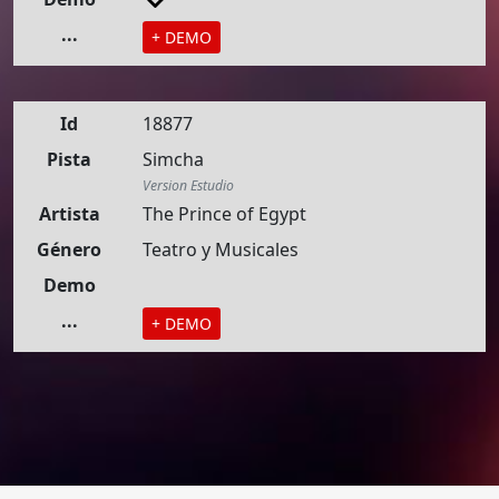
...
+ DEMO
Id
18877
Pista
Simcha
Version Estudio
Artista
The Prince of Egypt
Género
Teatro y Musicales
Demo
...
+ DEMO