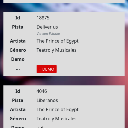
Id
18875
Pista
Deliver us
Version Estudio
Artista
The Prince of Egypt
Género
Teatro y Musicales
Demo
...
+ DEMO
Id
4046
Pista
Liberanos
Artista
The Prince of Egypt
Género
Teatro y Musicales
Demo