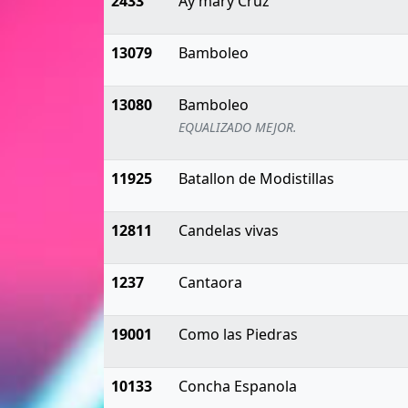
2433
Ay mary Cruz
13079
Bamboleo
13080
Bamboleo
EQUALIZADO MEJOR.
11925
Batallon de Modistillas
12811
Candelas vivas
1237
Cantaora
19001
Como las Piedras
10133
Concha Espanola