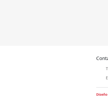
Cont
T
E
Diseño