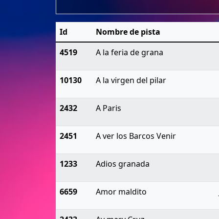
Id
Nombre de pista
4519
A la feria de grana
10130
A la virgen del pilar
2432
A Paris
2451
A ver los Barcos Venir
1233
Adios granada
6659
Amor maldito