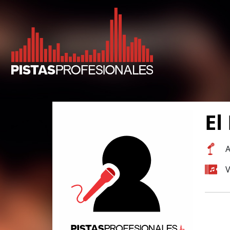
El
A
V