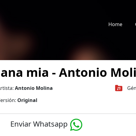
Home
iana mia - Antonio Mol
rtista:
Antonio Molina
Gén
ersión:
Original
Enviar Whatsapp