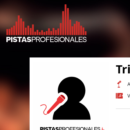
Tr
A
V